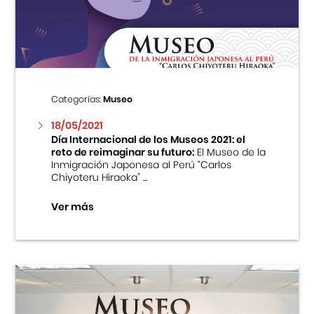
Centro Cultural Peruano Japonés
Cursos
Museo de la Inmigración Japonesa
Categorías:
Museo
Fondo Editorial
18/05/2021
Día Internacional de los Museos 2021: el
reto de reimaginar su futuro:
El Museo de la
Teatro Peruano Japonés
Inmigración Japonesa al Perú “Carlos
Chiyoteru Hiraoka” ...
Ver más