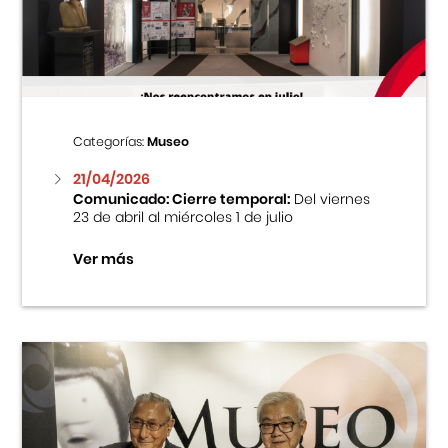
Centro Cultural Peruano Japonés
Cursos
Museo de la Inmigración Japonesa
Categorías:
Museo
Fondo Editorial
21/04/2026
Comunicado: Cierre temporal:
Del viernes
23 de abril al miércoles 1 de julio
Teatro Peruano Japonés
Ver más