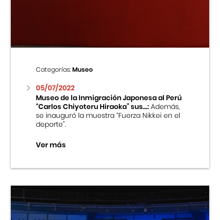
Centro Cultural Peruano Japonés
Cursos
Museo de la Inmigración Japonesa
Categorías:
Museo
Fondo Editorial
05/07/2022
Museo de la Inmigración Japonesa al Perú
“Carlos Chiyoteru Hiraoka” sus...:
Además,
Teatro Peruano Japonés
se inauguró la muestra “Fuerza Nikkei en el
deporte”.
Ver más