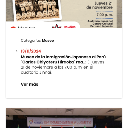
Centro Cultural Peruano Japonés
Cursos
Museo de la Inmigración Japonesa
Categorías:
Museo
Fondo Editorial
13/11/2024
Museo de la Inmigración Japonesa al Perú
“Carlos Chiyoteru Hiraoka” rea...:
El jueves
Teatro Peruano Japonés
21 de noviembre a las 7:00 p. m. en el
auditorio Jinnai.
Ver más