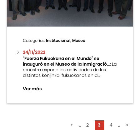
Categorías:
Institucional, Museo
24/11/2022
“Fuerza Fukuokana en el Mundo” se
inauguró en el Museo de la Inmigració...:
La
muestra expone las actividades de los
distintos kenjinkai fukuokanos en di...
Ver más
«
...
2
3
4
...
»