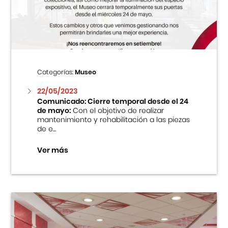
Centro Cultural Peruano Japonés
Cursos
Museo de la Inmigración Japonesa
Categorías:
Museo
Fondo Editorial
22/05/2023
Comunicado: Cierre temporal desde el 24
de mayo:
Con el objetivo de realizar
Teatro Peruano Japonés
mantenimiento y rehabilitación a las piezas
de e...
Ver más