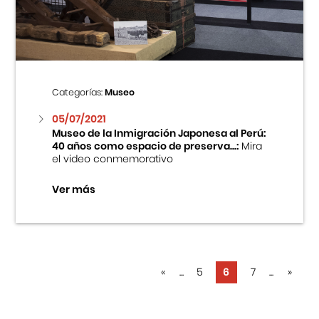
Categorías:
Museo
05/07/2021
Museo de la Inmigración Japonesa al Perú:
40 años como espacio de preserva...:
Mira
el video conmemorativo
Ver más
«
...
5
6
7
...
»