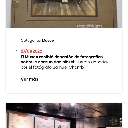
Centro Cultural Peruano Japonés
Cursos
Museo de la Inmigración Japonesa
Categorías:
Museo
Fondo Editorial
27/01/2022
El Museo recibió donación de fotografías
sobre la comunidad nikkei:
Fueron donadas
Teatro Peruano Japonés
por el fotógrafo Samuel Chambi
Ver más