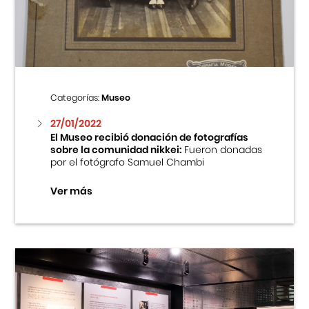
Centro Cultural Peruano Japonés
Cursos
Museo de la Inmigración Japonesa
Categorías:
Museo
Fondo Editorial
27/01/2022
El Museo recibió donación de fotografías
sobre la comunidad nikkei:
Fueron donadas
Teatro Peruano Japonés
por el fotógrafo Samuel Chambi
Ver más