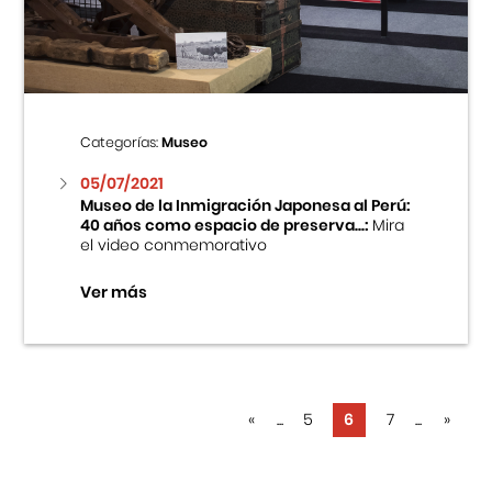
Categorías:
Museo
05/07/2021
Museo de la Inmigración Japonesa al Perú:
40 años como espacio de preserva...:
Mira
el video conmemorativo
Ver más
«
...
5
6
7
...
»