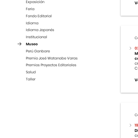
Exposición
V
Feria
Fondo Editorial
Idioma
Idioma Japonés
Institucional
C
Museo
0
Perú Ganbare
M
Premio José Watanabe Varas
c
c
Premios Proyectos Editoriales
C
Salud
Taller
V
C
1
D
c