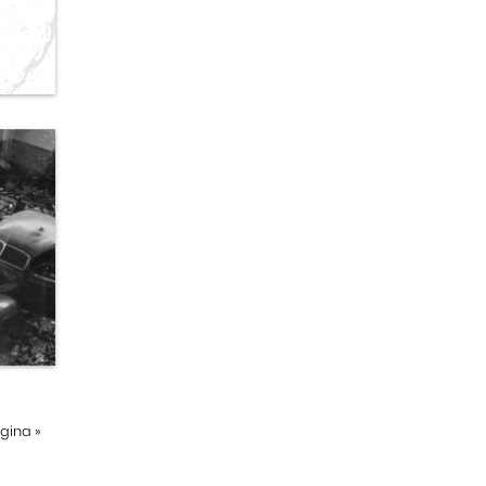
ágina
»