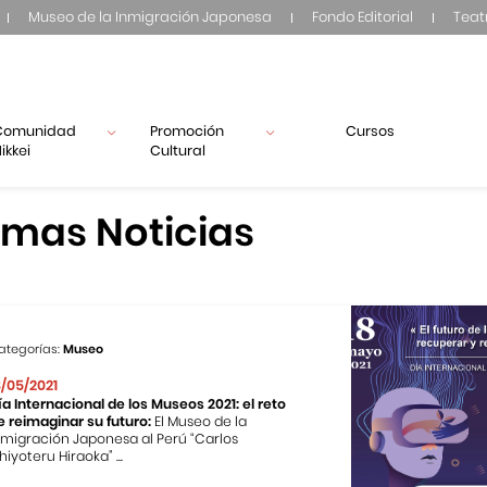
Museo de la Inmigración Japonesa
Fondo Editorial
Teat
Comunidad
Promoción
Cursos
ikkei
Cultural
imas Noticias
ategorías:
Museo
8/05/2021
ía Internacional de los Museos 2021: el reto
e reimaginar su futuro:
El Museo de la
nmigración Japonesa al Perú “Carlos
hiyoteru Hiraoka” ...