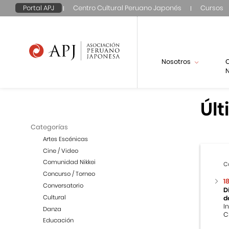
Portal APJ
Centro Cultural Peruano Japonés
Cursos
Nosotros
N
Últ
Categorías
Artes Escénicas
Cine / Video
Comunidad Nikkei
C
Concurso / Torneo
1
Conversatorio
D
Cultural
d
I
Danza
C
Educación