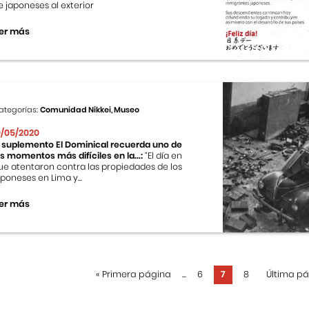
e japoneses al exterior
er más
ategorías:
Comunidad Nikkei, Museo
0/05/2020
l suplemento El Dominical recuerda uno de
os momentos más difíciles en la...:
“El día en
ue atentaron contra las propiedades de los
aponeses en Lima y...
er más
«
Primera página
...
6
7
8
Última p