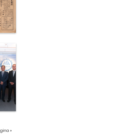
ágina
»