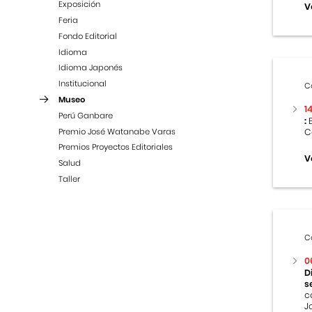
Exposición
V
Feria
Fondo Editorial
Idioma
Idioma Japonés
Institucional
C
Museo
1
Perú Ganbare
:
E
Premio José Watanabe Varas
C
Premios Proyectos Editoriales
V
Salud
Taller
C
0
D
s
c
J