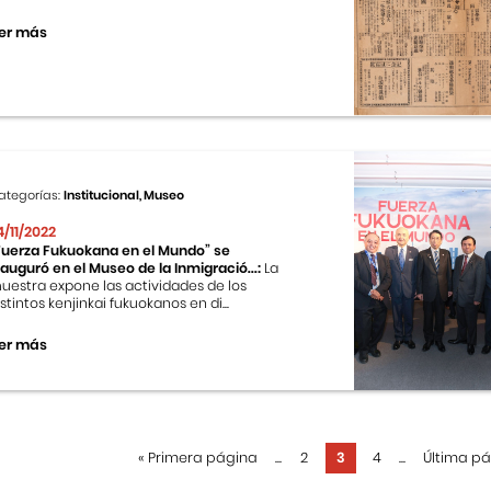
er más
ategorías:
Institucional, Museo
4/11/2022
Fuerza Fukuokana en el Mundo” se
nauguró en el Museo de la Inmigració...:
La
uestra expone las actividades de los
istintos kenjinkai fukuokanos en di...
er más
«
Primera página
...
2
3
4
...
Última p