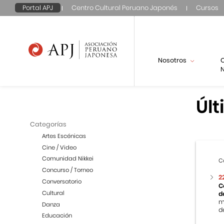
Portal APJ
Centro Cultural Peruano Japonés
Cursos
Nosotros
N
Últ
Categorías
Artes Escénicas
Cine / Video
Comunidad Nikkei
C
Concurso / Torneo
2
Conversatorio
C
Cultural
d
m
Danza
de
Educación