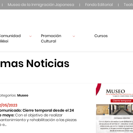
Museo de la Inmigración Japonesa
Fondo Editorial
Teat
Comunidad
Promoción
Cursos
ikkei
Cultural
imas Noticias
ategorías:
Museo
2/05/2023
omunicado: Cierre temporal desde el 24
e mayo:
Con el objetivo de realizar
antenimiento y rehabilitación a las piezas
 e...