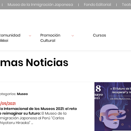
Museo de la Inmigración Japonesa
Fondo Editorial
Teat
Comunidad
Promoción
Cursos
ikkei
Cultural
imas Noticias
ategorías:
Museo
8/05/2021
ía Internacional de los Museos 2021: el reto
e reimaginar su futuro:
El Museo de la
nmigración Japonesa al Perú “Carlos
hiyoteru Hiraoka” ...