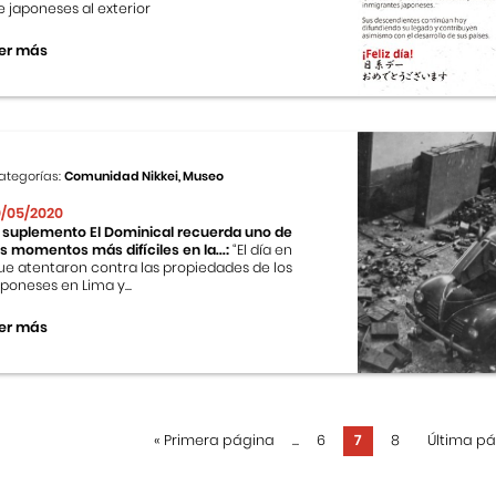
e japoneses al exterior
er más
ategorías:
Comunidad Nikkei, Museo
0/05/2020
l suplemento El Dominical recuerda uno de
os momentos más difíciles en la...:
“El día en
ue atentaron contra las propiedades de los
aponeses en Lima y...
er más
«
Primera página
...
6
7
8
Última p