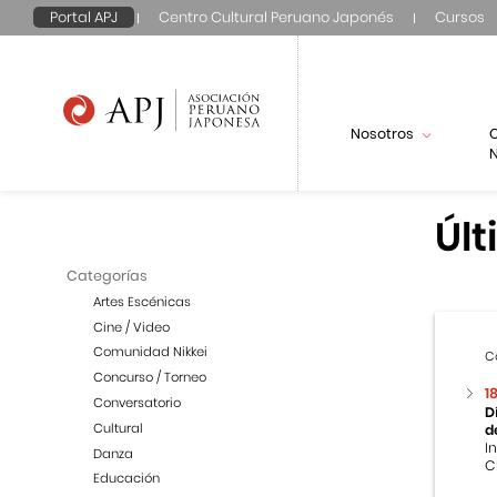
Portal APJ
Centro Cultural Peruano Japonés
Cursos
Nosotros
N
Últ
Categorías
Artes Escénicas
Cine / Video
Comunidad Nikkei
C
Concurso / Torneo
1
Conversatorio
D
Cultural
d
I
Danza
C
Educación