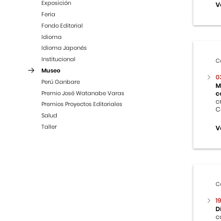
Exposición
V
Feria
Fondo Editorial
Idioma
Idioma Japonés
Institucional
C
Museo
0
Perú Ganbare
M
Premio José Watanabe Varas
c
c
Premios Proyectos Editoriales
C
Salud
Taller
V
C
1
D
c