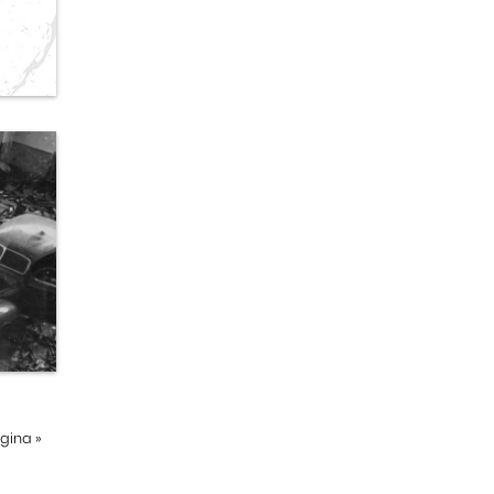
ágina
»