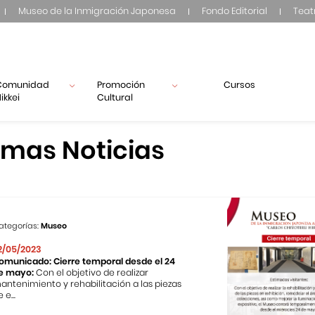
Museo de la Inmigración Japonesa
Fondo Editorial
Teat
Comunidad
Promoción
Cursos
ikkei
Cultural
imas Noticias
ategorías:
Museo
2/05/2023
omunicado: Cierre temporal desde el 24
e mayo:
Con el objetivo de realizar
antenimiento y rehabilitación a las piezas
 e...