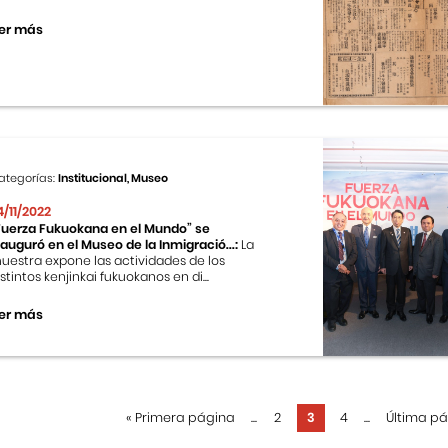
er más
ategorías:
Institucional, Museo
4/11/2022
Fuerza Fukuokana en el Mundo” se
nauguró en el Museo de la Inmigració...:
La
uestra expone las actividades de los
istintos kenjinkai fukuokanos en di...
er más
«
Primera página
...
2
3
4
...
Última p