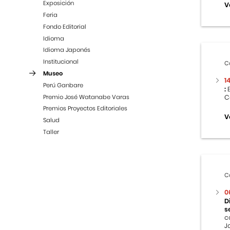
Exposición
V
Feria
Fondo Editorial
Idioma
Idioma Japonés
Institucional
C
Museo
1
Perú Ganbare
:
E
Premio José Watanabe Varas
C
Premios Proyectos Editoriales
V
Salud
Taller
C
0
D
s
c
J