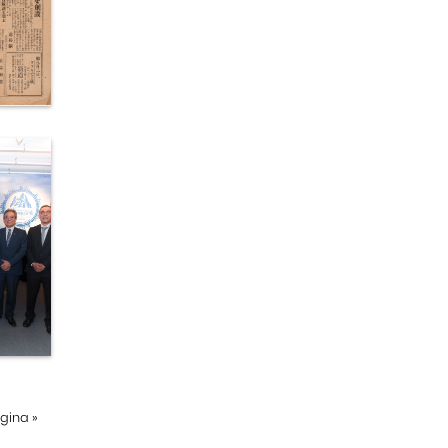
ágina
»