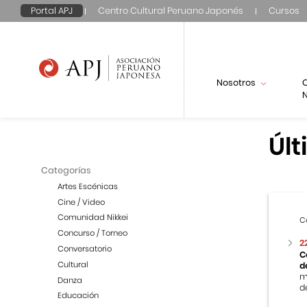
Portal APJ
Centro Cultural Peruano Japonés
Cursos
Nosotros
N
Últ
Categorías
Artes Escénicas
Cine / Video
Comunidad Nikkei
C
Concurso / Torneo
2
Conversatorio
C
Cultural
d
m
Danza
de
Educación