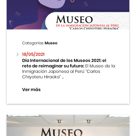
Centro Cultural Peruano Japonés
Cursos
Museo de la Inmigración Japonesa
Categorías:
Museo
Fondo Editorial
18/05/2021
Día Internacional de los Museos 2021: el
reto de reimaginar su futuro:
El Museo de la
Teatro Peruano Japonés
Inmigración Japonesa al Perú “Carlos
Chiyoteru Hiraoka” ...
Ver más