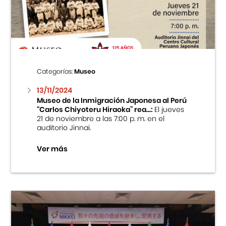
Centro Cultural Peruano Japonés
Cursos
Museo de la Inmigración Japonesa
Categorías:
Museo
Fondo Editorial
13/11/2024
Museo de la Inmigración Japonesa al Perú
“Carlos Chiyoteru Hiraoka” rea...:
El jueves
Teatro Peruano Japonés
21 de noviembre a las 7:00 p. m. en el
auditorio Jinnai.
Ver más