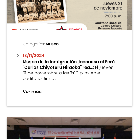
Centro Cultural Peruano Japonés
Cursos
Museo de la Inmigración Japonesa
Categorías:
Museo
Fondo Editorial
13/11/2024
Museo de la Inmigración Japonesa al Perú
“Carlos Chiyoteru Hiraoka” rea...:
El jueves
Teatro Peruano Japonés
21 de noviembre a las 7:00 p. m. en el
auditorio Jinnai.
Ver más