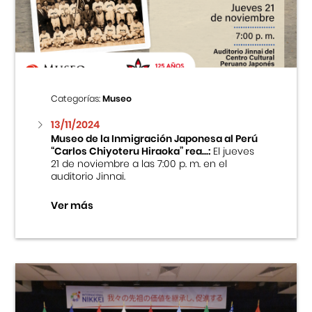
Centro Cultural Peruano Japonés
Cursos
Museo de la Inmigración Japonesa
Categorías:
Museo
Fondo Editorial
13/11/2024
Museo de la Inmigración Japonesa al Perú
“Carlos Chiyoteru Hiraoka” rea...:
El jueves
Teatro Peruano Japonés
21 de noviembre a las 7:00 p. m. en el
auditorio Jinnai.
Ver más