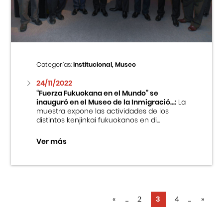
Categorías:
Institucional, Museo
24/11/2022
“Fuerza Fukuokana en el Mundo” se
inauguró en el Museo de la Inmigració...:
La
muestra expone las actividades de los
distintos kenjinkai fukuokanos en di...
Ver más
«
...
2
3
4
...
»