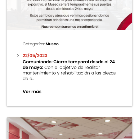
Centro Cultural Peruano Japonés
Cursos
Museo de la Inmigración Japonesa
Categorías:
Museo
Fondo Editorial
22/05/2023
Comunicado: Cierre temporal desde el 24
de mayo:
Con el objetivo de realizar
Teatro Peruano Japonés
mantenimiento y rehabilitación a las piezas
de e...
Ver más