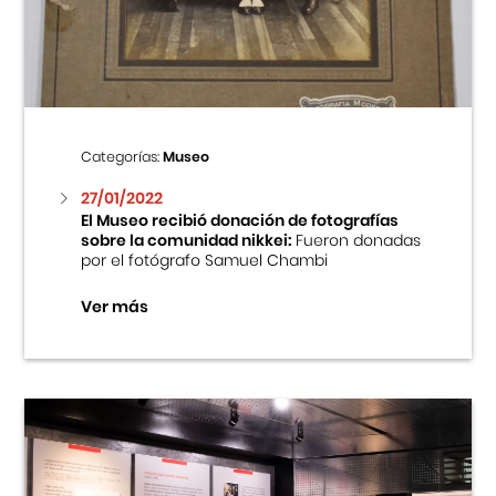
Centro Cultural Peruano Japonés
Cursos
Museo de la Inmigración Japonesa
Categorías:
Museo
Fondo Editorial
27/01/2022
El Museo recibió donación de fotografías
sobre la comunidad nikkei:
Fueron donadas
Teatro Peruano Japonés
por el fotógrafo Samuel Chambi
Ver más