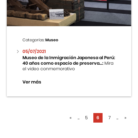
Categorías:
Museo
05/07/2021
Museo de la Inmigración Japonesa al Perú:
40 años como espacio de preserva...:
Mira
el video conmemorativo
Ver más
«
...
5
6
7
...
»