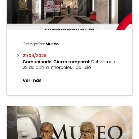
Centro Cultural Peruano Japonés
Cursos
Museo de la Inmigración Japonesa
Categorías:
Museo
Fondo Editorial
21/04/2026
Comunicado: Cierre temporal:
Del viernes
23 de abril al miércoles 1 de julio
Teatro Peruano Japonés
Ver más