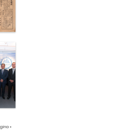
ágina
»