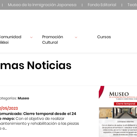
Museo de la Inmigración Japonesa
Fondo Editorial
Teat
Comunidad
Promoción
Cursos
ikkei
Cultural
imas Noticias
ategorías:
Museo
2/05/2023
omunicado: Cierre temporal desde el 24
e mayo:
Con el objetivo de realizar
antenimiento y rehabilitación a las piezas
 e...