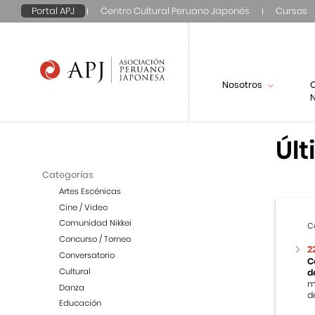
Portal APJ
Centro Cultural Peruano Japonés
Cursos
Nosotros
N
Últ
Categorías
Artes Escénicas
Cine / Video
Comunidad Nikkei
C
Concurso / Torneo
2
Conversatorio
C
Cultural
d
m
Danza
de
Educación