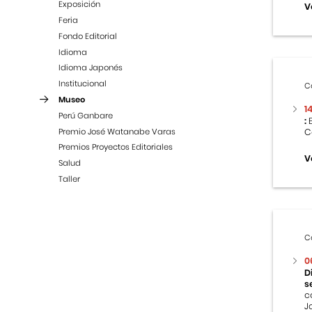
Exposición
V
Feria
Fondo Editorial
Idioma
Idioma Japonés
Institucional
C
Museo
1
Perú Ganbare
:
E
Premio José Watanabe Varas
C
Premios Proyectos Editoriales
V
Salud
Taller
C
0
D
s
c
J