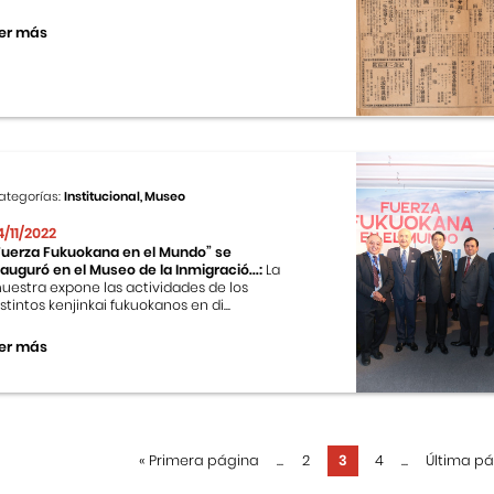
er más
ategorías:
Institucional, Museo
4/11/2022
Fuerza Fukuokana en el Mundo” se
nauguró en el Museo de la Inmigració...:
La
uestra expone las actividades de los
istintos kenjinkai fukuokanos en di...
er más
«
Primera página
...
2
3
4
...
Última p