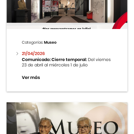
Centro Cultural Peruano Japonés
Cursos
Museo de la Inmigración Japonesa
Categorías:
Museo
Fondo Editorial
21/04/2026
Comunicado: Cierre temporal:
Del viernes
23 de abril al miércoles 1 de julio
Teatro Peruano Japonés
Ver más