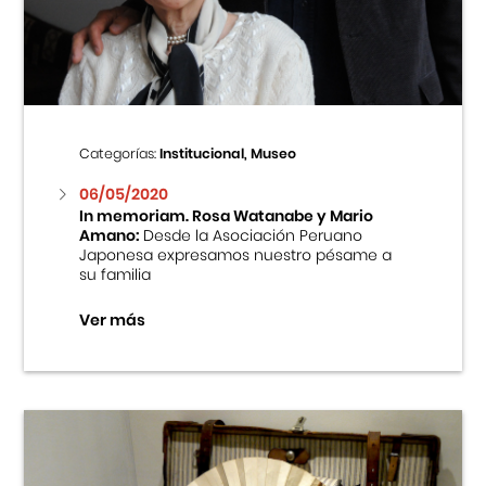
Centro Cultural Peruano Japonés
Cursos
Museo de la Inmigración Japonesa
Categorías:
Institucional, Museo
Fondo Editorial
06/05/2020
In memoriam. Rosa Watanabe y Mario
Amano:
Desde la Asociación Peruano
Teatro Peruano Japonés
Japonesa expresamos nuestro pésame a
su familia
Ver más