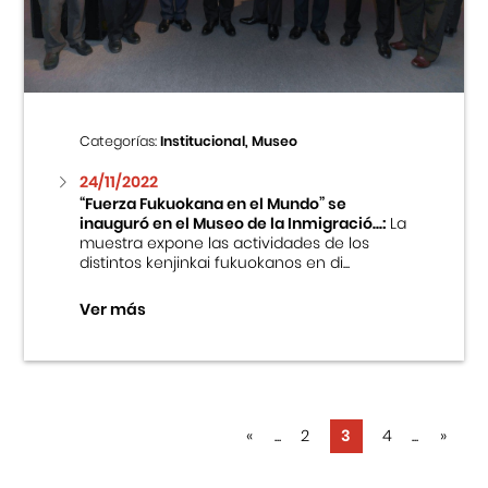
Categorías:
Institucional, Museo
24/11/2022
“Fuerza Fukuokana en el Mundo” se
inauguró en el Museo de la Inmigració...:
La
muestra expone las actividades de los
distintos kenjinkai fukuokanos en di...
Ver más
«
...
2
3
4
...
»