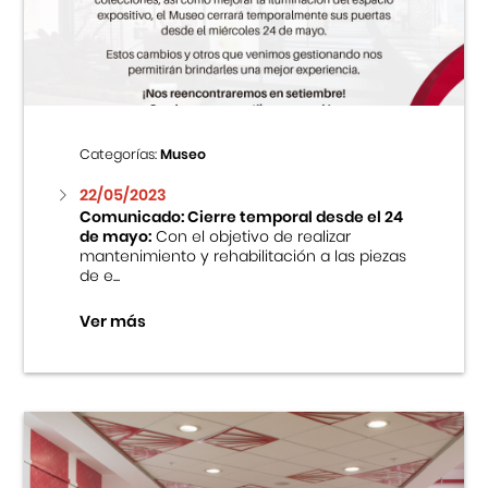
Centro Cultural Peruano Japonés
Cursos
Museo de la Inmigración Japonesa
Categorías:
Museo
Fondo Editorial
22/05/2023
Comunicado: Cierre temporal desde el 24
de mayo:
Con el objetivo de realizar
Teatro Peruano Japonés
mantenimiento y rehabilitación a las piezas
de e...
Ver más