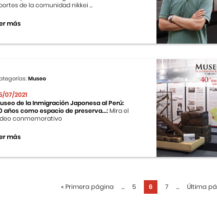
portes de la comunidad nikkei ...
er más
ategorías:
Museo
5/07/2021
useo de la Inmigración Japonesa al Perú:
0 años como espacio de preserva...:
Mira el
ideo conmemorativo
er más
«
Primera página
...
5
6
7
...
Última p