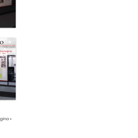
ágina
»