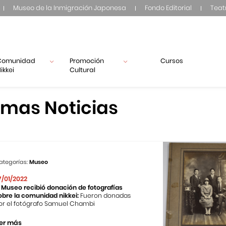
Museo de la Inmigración Japonesa
Fondo Editorial
Teat
Comunidad
Promoción
Cursos
ikkei
Cultural
imas Noticias
ategorías:
Museo
7/01/2022
l Museo recibió donación de fotografías
obre la comunidad nikkei:
Fueron donadas
or el fotógrafo Samuel Chambi
er más