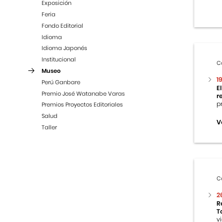
Exposición
Feria
Fondo Editorial
Idioma
Idioma Japonés
Institucional
C
Museo
1
Perú Ganbare
E
Premio José Watanabe Varas
r
p
Premios Proyectos Editoriales
Salud
V
Taller
C
2
R
T
v