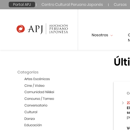
Portal APJ
Centro Cultural Peruano Japonés
Cursos
Nosotros
N
Últ
Categorías
Artes Escénicas
Cine / Video
Comunidad Nikkei
C
Concurso / Torneo
2
Conversatorio
E
Cultural
s
p
Danza
Educación
V