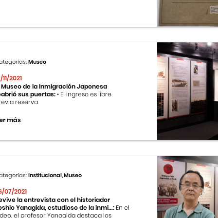
ategorías:
Museo
9/11/2021
l Museo de la Inmigración Japonesa
eabrió sus puertas:
• El ingreso es libre
revia reserva
er más
ategorías:
Institucional, Museo
6/07/2021
evive la entrevista con el historiador
oshio Yanagida, estudioso de la inmi...:
En el
ideo, el profesor Yanagida destaca los