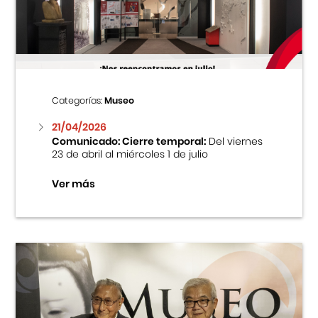
Centro Cultural Peruano Japonés
Cursos
Museo de la Inmigración Japonesa
Categorías:
Museo
Fondo Editorial
21/04/2026
Comunicado: Cierre temporal:
Del viernes
23 de abril al miércoles 1 de julio
Teatro Peruano Japonés
Ver más