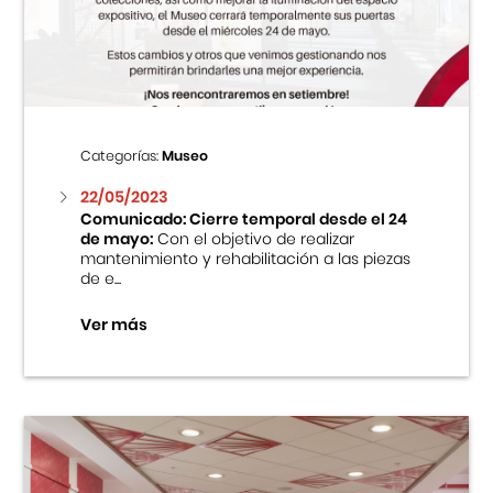
Centro Cultural Peruano Japonés
Cursos
Museo de la Inmigración Japonesa
Categorías:
Museo
Fondo Editorial
22/05/2023
Comunicado: Cierre temporal desde el 24
de mayo:
Con el objetivo de realizar
Teatro Peruano Japonés
mantenimiento y rehabilitación a las piezas
de e...
Ver más