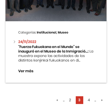
Categorías:
Institucional, Museo
24/11/2022
“Fuerza Fukuokana en el Mundo” se
inauguró en el Museo de la Inmigració...:
La
muestra expone las actividades de los
distintos kenjinkai fukuokanos en di...
Ver más
«
...
2
3
4
...
»