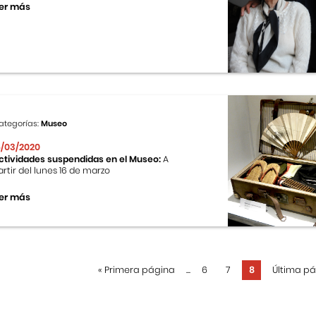
er más
ategorías:
Museo
6/03/2020
ctividades suspendidas en el Museo:
A
artir del lunes 16 de marzo
er más
«
Primera página
...
6
7
8
Última p