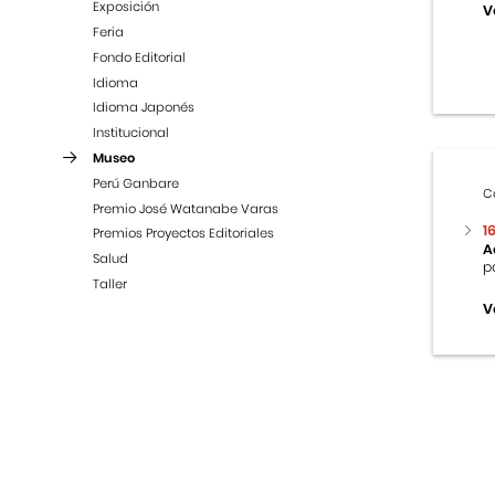
Exposición
V
Feria
Fondo Editorial
Idioma
Idioma Japonés
Institucional
Museo
Perú Ganbare
C
Premio José Watanabe Varas
1
Premios Proyectos Editoriales
A
Salud
p
Taller
V