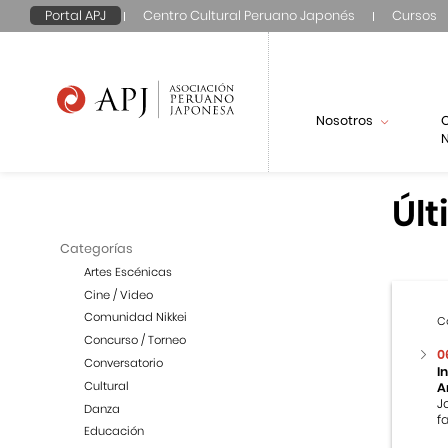
Portal APJ
Centro Cultural Peruano Japonés
Cursos
Nosotros
N
Últ
Categorías
Artes Escénicas
Cine / Video
Comunidad Nikkei
C
Concurso / Torneo
0
Conversatorio
I
Cultural
A
J
Danza
f
Educación