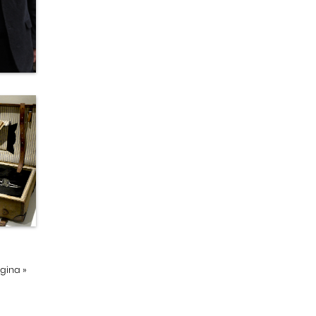
ágina
»