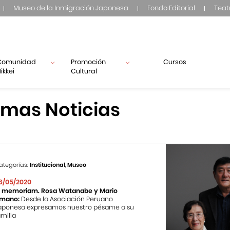
Museo de la Inmigración Japonesa
Fondo Editorial
Teat
Comunidad
Promoción
Cursos
ikkei
Cultural
imas Noticias
ategorías:
Institucional, Museo
6/05/2020
n memoriam. Rosa Watanabe y Mario
mano:
Desde la Asociación Peruano
aponesa expresamos nuestro pésame a su
amilia