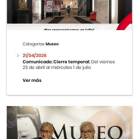
Centro Cultural Peruano Japonés
Cursos
Museo de la Inmigración Japonesa
Categorías:
Museo
Fondo Editorial
21/04/2026
Comunicado: Cierre temporal:
Del viernes
23 de abril al miércoles 1 de julio
Teatro Peruano Japonés
Ver más