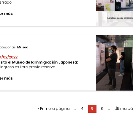
errado
er más
ategorías:
Museo
4/02/2022
isita el Museo de la Inmigración Japonesa:
l ingreso es libre previa reserva
er más
«
Primera página
...
4
5
6
...
Última p