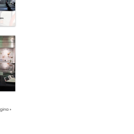
ágina
»