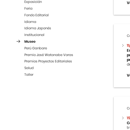
Exposición
V
Feria
Fondo Editorial
Idioma
Idioma Japonés
Institucional
C
Museo
1
Perú Ganbare
E
Premio José Watanabe Varas
p
p
Premios Proyectos Editoriales
d
Salud
Taller
V
C
1
C
t