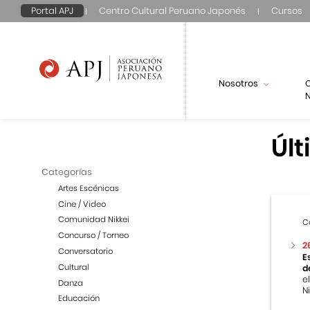
Portal APJ
Centro Cultural Peruano Japonés
Cursos
Nosotros
N
Últ
Categorías
Artes Escénicas
Cine / Video
Comunidad Nikkei
C
Concurso / Torneo
2
Conversatorio
E
Cultural
d
e
Danza
Ni
Educación