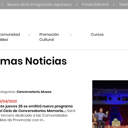
Museo de la Inmigración Japonesa
Fondo Editorial
Teat
Comunidad
Promoción
Cursos
ikkei
Cultural
imas Noticias
ategorías:
Conversatorio, Museo
6/04/2022
ste jueves 28 se emitirá nuevo programa
el Ciclo de Conversatorios Memoria...:
Será
l tercero dedicado a las ‘Comunidades
kkei de Provincias’ con in...