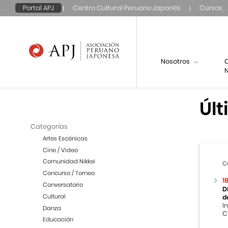
Portal APJ
Centro Cultural Peruano Japonés
Cursos
Nosotros
N
Últ
Categorías
Artes Escénicas
Cine / Video
Comunidad Nikkei
C
Concurso / Torneo
1
Conversatorio
D
Cultural
d
I
Danza
C
Educación