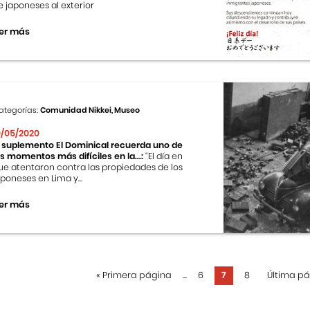
e japoneses al exterior
er más
ategorías:
Comunidad Nikkei, Museo
0/05/2020
l suplemento El Dominical recuerda uno de
os momentos más difíciles en la...:
“El día en
ue atentaron contra las propiedades de los
aponeses en Lima y...
er más
«
Primera página
...
6
7
8
Última p