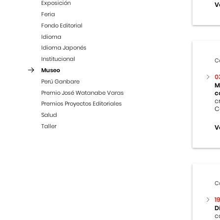
Exposición
V
Feria
Fondo Editorial
Idioma
Idioma Japonés
Institucional
C
Museo
0
Perú Ganbare
M
Premio José Watanabe Varas
c
c
Premios Proyectos Editoriales
C
Salud
Taller
V
C
1
D
c