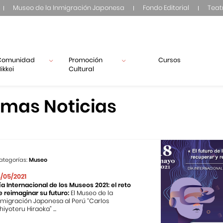
Museo de la Inmigración Japonesa
Fondo Editorial
Teat
Comunidad
Promoción
Cursos
ikkei
Cultural
imas Noticias
ategorías:
Museo
8/05/2021
ía Internacional de los Museos 2021: el reto
e reimaginar su futuro:
El Museo de la
nmigración Japonesa al Perú “Carlos
hiyoteru Hiraoka” ...