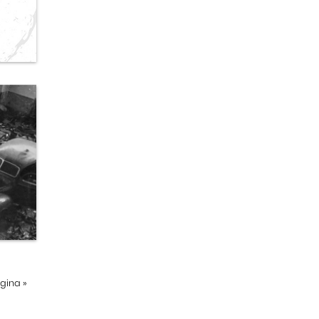
ágina
»