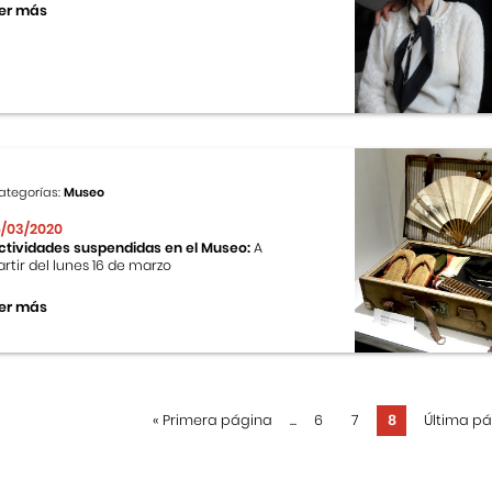
er más
ategorías:
Museo
6/03/2020
ctividades suspendidas en el Museo:
A
artir del lunes 16 de marzo
er más
«
Primera página
...
6
7
8
Última p