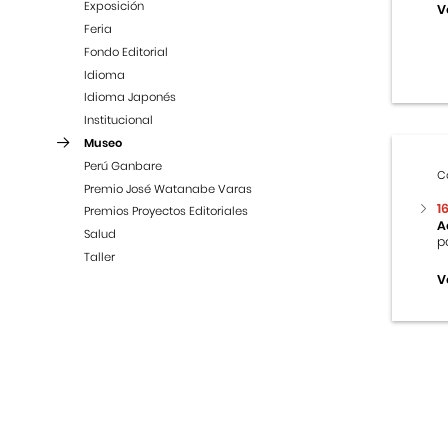
Exposición
V
Feria
Fondo Editorial
Idioma
Idioma Japonés
Institucional
Museo
Perú Ganbare
C
Premio José Watanabe Varas
1
Premios Proyectos Editoriales
A
Salud
p
Taller
V