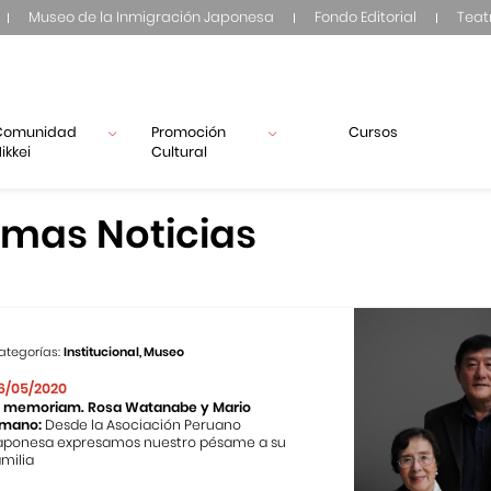
Museo de la Inmigración Japonesa
Fondo Editorial
Teat
Comunidad
Promoción
Cursos
ikkei
Cultural
imas Noticias
ategorías:
Institucional, Museo
6/05/2020
n memoriam. Rosa Watanabe y Mario
mano:
Desde la Asociación Peruano
aponesa expresamos nuestro pésame a su
amilia