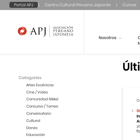
Portal APJ
Centro Cultural Peruano Japonés
Cursos
Nosotros
N
Últ
Categorías
Artes Escénicas
Cine / Video
Comunidad Nikkei
C
Concurso / Torneo
0
Conversatorio
I
Cultural
A
J
Danza
f
Educación