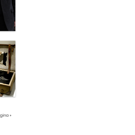
ágina
»