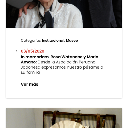
Centro Cultural Peruano Japonés
Cursos
Museo de la Inmigración Japonesa
Categorías:
Institucional, Museo
Fondo Editorial
06/05/2020
In memoriam. Rosa Watanabe y Mario
Amano:
Desde la Asociación Peruano
Teatro Peruano Japonés
Japonesa expresamos nuestro pésame a
su familia
Ver más