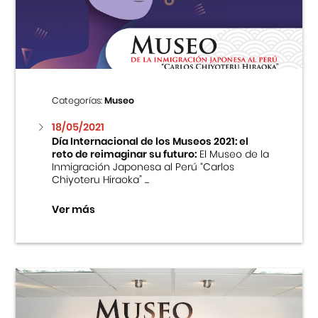
Centro Cultural Peruano Japonés
Cursos
Museo de la Inmigración Japonesa
Categorías:
Museo
Fondo Editorial
18/05/2021
Día Internacional de los Museos 2021: el
reto de reimaginar su futuro:
El Museo de la
Teatro Peruano Japonés
Inmigración Japonesa al Perú “Carlos
Chiyoteru Hiraoka” ...
Ver más