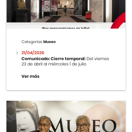
Centro Cultural Peruano Japonés
Cursos
Museo de la Inmigración Japonesa
Categorías:
Museo
Fondo Editorial
21/04/2026
Comunicado: Cierre temporal:
Del viernes
23 de abril al miércoles 1 de julio
Teatro Peruano Japonés
Ver más