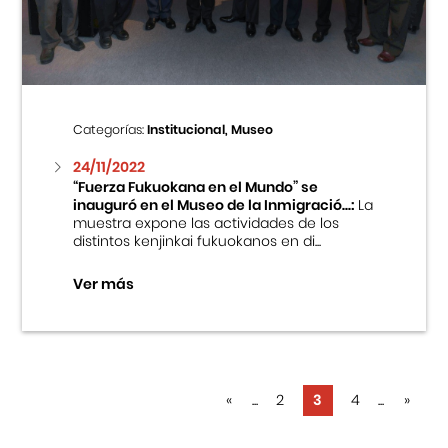
Categorías:
Institucional, Museo
24/11/2022
“Fuerza Fukuokana en el Mundo” se
inauguró en el Museo de la Inmigració...:
La
muestra expone las actividades de los
distintos kenjinkai fukuokanos en di...
Ver más
«
...
2
3
4
...
»