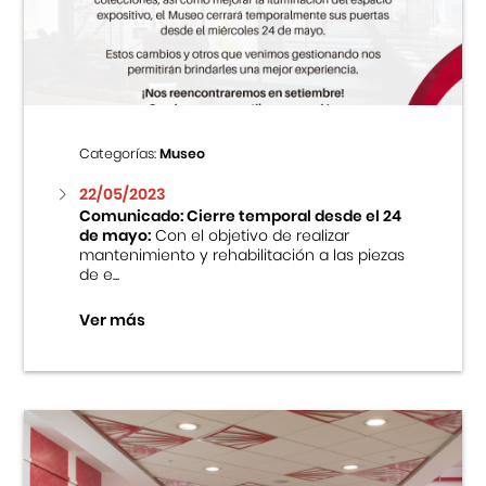
Centro Cultural Peruano Japonés
Cursos
Museo de la Inmigración Japonesa
Categorías:
Museo
Fondo Editorial
22/05/2023
Comunicado: Cierre temporal desde el 24
de mayo:
Con el objetivo de realizar
Teatro Peruano Japonés
mantenimiento y rehabilitación a las piezas
de e...
Ver más