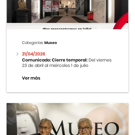
Centro Cultural Peruano Japonés
Cursos
Museo de la Inmigración Japonesa
Categorías:
Museo
Fondo Editorial
21/04/2026
Comunicado: Cierre temporal:
Del viernes
23 de abril al miércoles 1 de julio
Teatro Peruano Japonés
Ver más