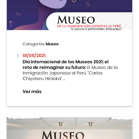
Centro Cultural Peruano Japonés
Cursos
Museo de la Inmigración Japonesa
Categorías:
Museo
Fondo Editorial
18/05/2021
Día Internacional de los Museos 2021: el
reto de reimaginar su futuro:
El Museo de la
Teatro Peruano Japonés
Inmigración Japonesa al Perú “Carlos
Chiyoteru Hiraoka” ...
Ver más