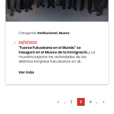
Categorías:
Institucional, Museo
24/11/2022
“Fuerza Fukuokana en el Mundo” se
inauguró en el Museo de la Inmigració...:
La
muestra expone las actividades de los
distintos kenjinkai fukuokanos en di...
Ver más
«
...
2
3
4
...
»