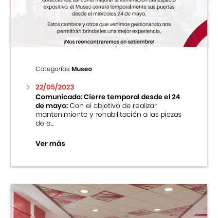
Centro Cultural Peruano Japonés
Cursos
Museo de la Inmigración Japonesa
Categorías:
Museo
Fondo Editorial
22/05/2023
Comunicado: Cierre temporal desde el 24
de mayo:
Con el objetivo de realizar
Teatro Peruano Japonés
mantenimiento y rehabilitación a las piezas
de e...
Ver más