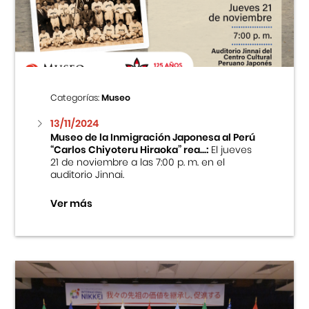
Centro Cultural Peruano Japonés
Cursos
Museo de la Inmigración Japonesa
Categorías:
Museo
Fondo Editorial
13/11/2024
Museo de la Inmigración Japonesa al Perú
“Carlos Chiyoteru Hiraoka” rea...:
El jueves
Teatro Peruano Japonés
21 de noviembre a las 7:00 p. m. en el
auditorio Jinnai.
Ver más