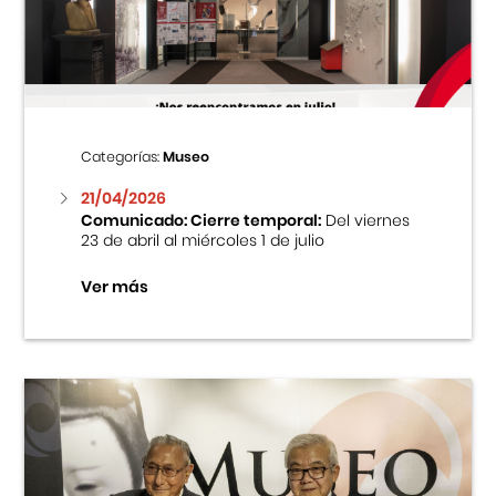
Centro Cultural Peruano Japonés
Cursos
Museo de la Inmigración Japonesa
Categorías:
Museo
Fondo Editorial
21/04/2026
Comunicado: Cierre temporal:
Del viernes
23 de abril al miércoles 1 de julio
Teatro Peruano Japonés
Ver más