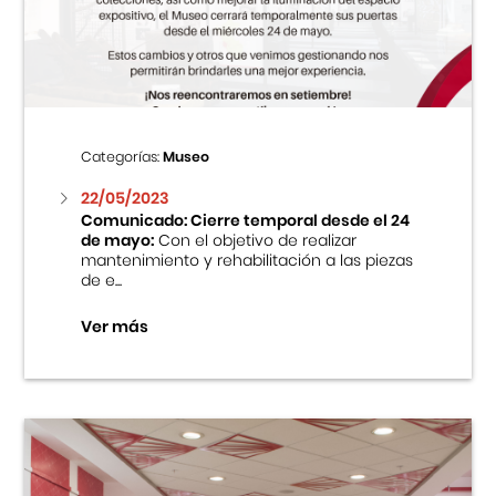
Centro Cultural Peruano Japonés
Cursos
Museo de la Inmigración Japonesa
Categorías:
Museo
Fondo Editorial
22/05/2023
Comunicado: Cierre temporal desde el 24
de mayo:
Con el objetivo de realizar
Teatro Peruano Japonés
mantenimiento y rehabilitación a las piezas
de e...
Ver más