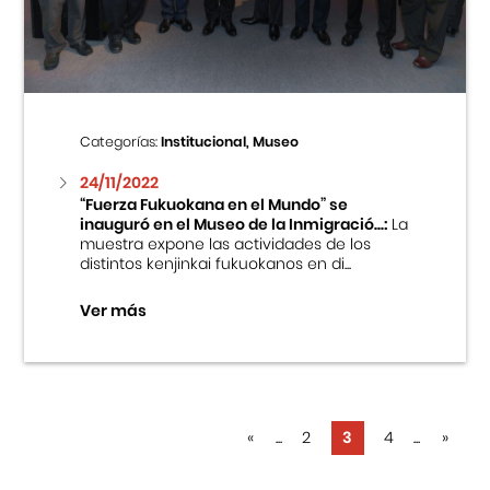
Categorías:
Institucional, Museo
24/11/2022
“Fuerza Fukuokana en el Mundo” se
inauguró en el Museo de la Inmigració...:
La
muestra expone las actividades de los
distintos kenjinkai fukuokanos en di...
Ver más
«
...
2
3
4
...
»