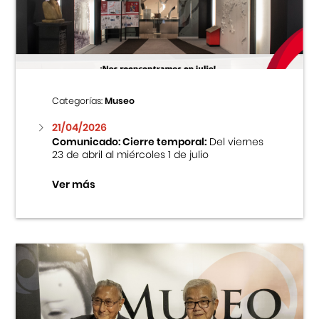
Centro Cultural Peruano Japonés
Cursos
Museo de la Inmigración Japonesa
Categorías:
Museo
Fondo Editorial
21/04/2026
Comunicado: Cierre temporal:
Del viernes
23 de abril al miércoles 1 de julio
Teatro Peruano Japonés
Ver más