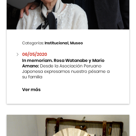
Centro Cultural Peruano Japonés
Cursos
Museo de la Inmigración Japonesa
Categorías:
Institucional, Museo
Fondo Editorial
06/05/2020
In memoriam. Rosa Watanabe y Mario
Amano:
Desde la Asociación Peruano
Teatro Peruano Japonés
Japonesa expresamos nuestro pésame a
su familia
Ver más