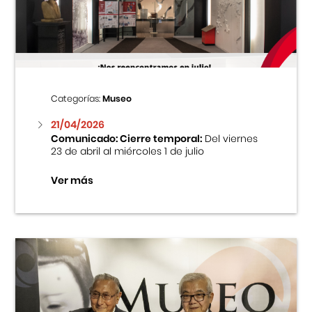
Centro Cultural Peruano Japonés
Cursos
Museo de la Inmigración Japonesa
Categorías:
Museo
Fondo Editorial
21/04/2026
Comunicado: Cierre temporal:
Del viernes
23 de abril al miércoles 1 de julio
Teatro Peruano Japonés
Ver más