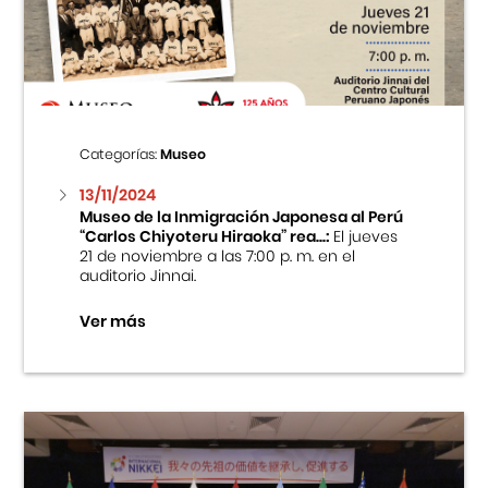
Centro Cultural Peruano Japonés
Cursos
Museo de la Inmigración Japonesa
Categorías:
Museo
Fondo Editorial
13/11/2024
Museo de la Inmigración Japonesa al Perú
“Carlos Chiyoteru Hiraoka” rea...:
El jueves
Teatro Peruano Japonés
21 de noviembre a las 7:00 p. m. en el
auditorio Jinnai.
Ver más