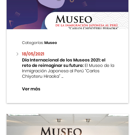
Centro Cultural Peruano Japonés
Cursos
Museo de la Inmigración Japonesa
Categorías:
Museo
Fondo Editorial
18/05/2021
Día Internacional de los Museos 2021: el
reto de reimaginar su futuro:
El Museo de la
Teatro Peruano Japonés
Inmigración Japonesa al Perú “Carlos
Chiyoteru Hiraoka” ...
Ver más