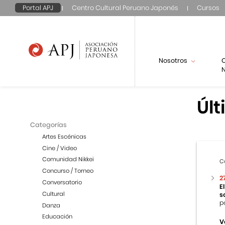
Portal APJ
Centro Cultural Peruano Japonés
Cursos
Nosotros
N
Últ
Categorías
Artes Escénicas
Cine / Video
Comunidad Nikkei
C
Concurso / Torneo
2
Conversatorio
E
Cultural
s
p
Danza
Educación
V