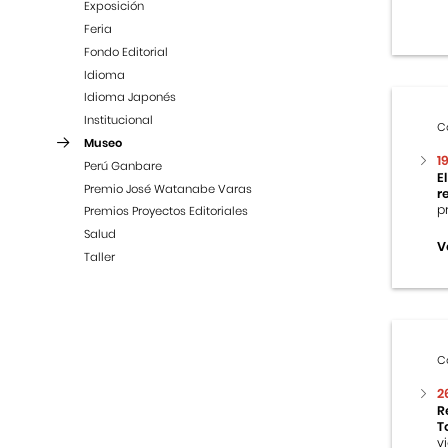
Exposición
Feria
Fondo Editorial
Idioma
Idioma Japonés
Institucional
C
Museo
1
Perú Ganbare
E
Premio José Watanabe Varas
r
p
Premios Proyectos Editoriales
Salud
V
Taller
C
2
R
T
v