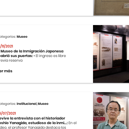
ategorías:
Museo
9/11/2021
l Museo de la Inmigración Japonesa
eabrió sus puertas:
• El ingreso es libre
revia reserva
er más
ategorías:
Institucional, Museo
6/07/2021
evive la entrevista con el historiador
oshio Yanagida, estudioso de la inmi...:
En el
ideo, el profesor Yanagida destaca los