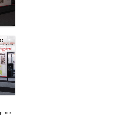
ágina
»