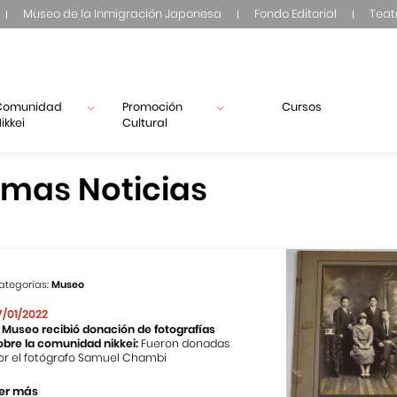
Museo de la Inmigración Japonesa
Fondo Editorial
Teat
Comunidad
Promoción
Cursos
ikkei
Cultural
imas Noticias
ategorías:
Museo
7/01/2022
l Museo recibió donación de fotografías
obre la comunidad nikkei:
Fueron donadas
or el fotógrafo Samuel Chambi
er más