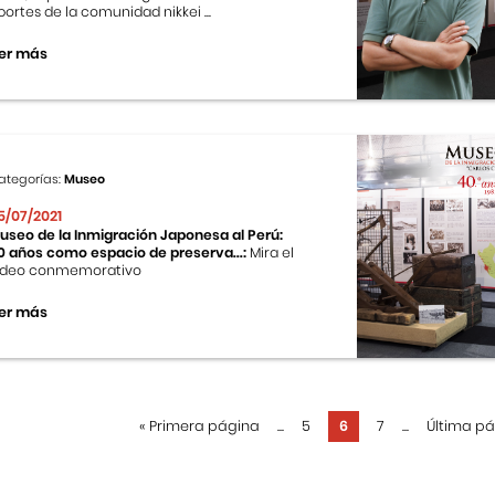
portes de la comunidad nikkei ...
er más
ategorías:
Museo
5/07/2021
useo de la Inmigración Japonesa al Perú:
0 años como espacio de preserva...:
Mira el
ideo conmemorativo
er más
«
Primera página
...
5
6
7
...
Última p