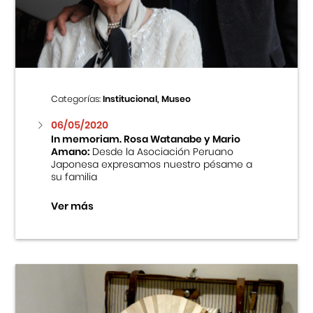
Centro Cultural Peruano Japonés
Cursos
Museo de la Inmigración Japonesa
Categorías:
Institucional, Museo
Fondo Editorial
06/05/2020
In memoriam. Rosa Watanabe y Mario
Amano:
Desde la Asociación Peruano
Teatro Peruano Japonés
Japonesa expresamos nuestro pésame a
su familia
Ver más