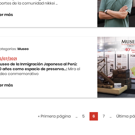
portes de la comunidad nikkei ...
er más
ategorías:
Museo
5/07/2021
useo de la Inmigración Japonesa al Perú:
0 años como espacio de preserva...:
Mira el
ideo conmemorativo
er más
«
Primera página
...
5
6
7
...
Última p