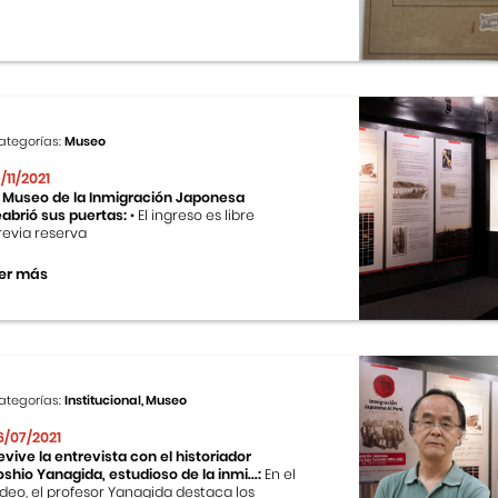
ategorías:
Museo
9/11/2021
l Museo de la Inmigración Japonesa
eabrió sus puertas:
• El ingreso es libre
revia reserva
er más
ategorías:
Institucional, Museo
6/07/2021
evive la entrevista con el historiador
oshio Yanagida, estudioso de la inmi...:
En el
ideo, el profesor Yanagida destaca los