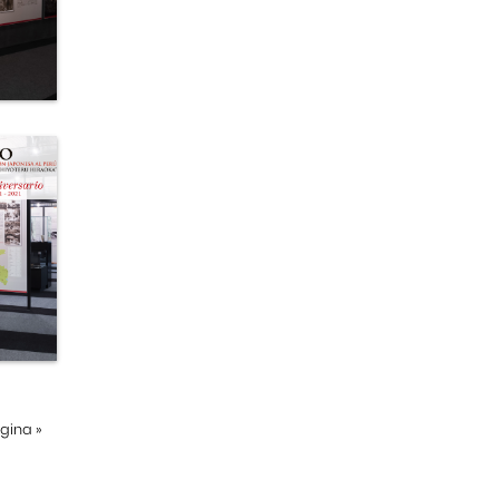
ágina
»