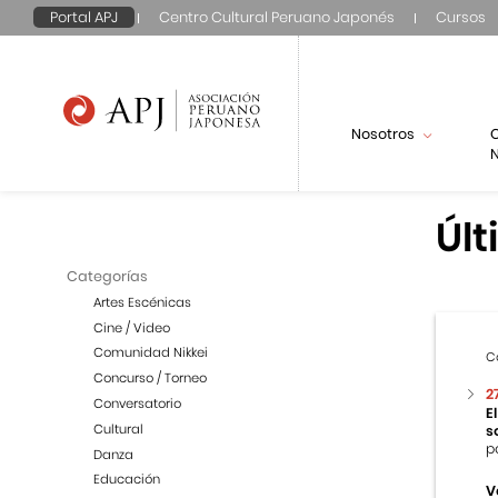
Portal APJ
Centro Cultural Peruano Japonés
Cursos
Nosotros
N
Últ
Categorías
Artes Escénicas
Cine / Video
Comunidad Nikkei
C
Concurso / Torneo
2
Conversatorio
E
Cultural
s
p
Danza
Educación
V