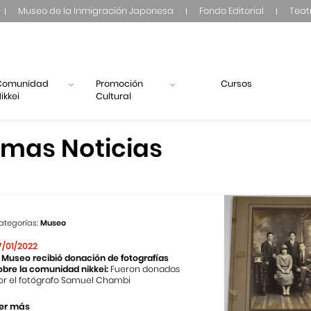
Museo de la Inmigración Japonesa
Fondo Editorial
Teat
Comunidad
Promoción
Cursos
ikkei
Cultural
imas Noticias
ategorías:
Museo
7/01/2022
l Museo recibió donación de fotografías
obre la comunidad nikkei:
Fueron donadas
or el fotógrafo Samuel Chambi
er más