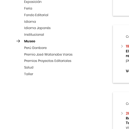
Exposición
Feria
Fondo Editorial
Idioma
Idioma Japonés
Institucional
C
Museo
1
Perú Ganbare
E
Premio José Watanabe Varas
r
p
Premios Proyectos Editoriales
Salud
V
Taller
C
2
R
T
v