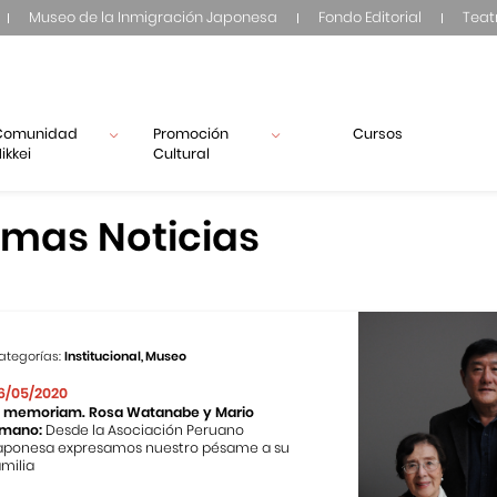
Museo de la Inmigración Japonesa
Fondo Editorial
Teat
Comunidad
Promoción
Cursos
ikkei
Cultural
imas Noticias
ategorías:
Institucional, Museo
6/05/2020
n memoriam. Rosa Watanabe y Mario
mano:
Desde la Asociación Peruano
aponesa expresamos nuestro pésame a su
amilia