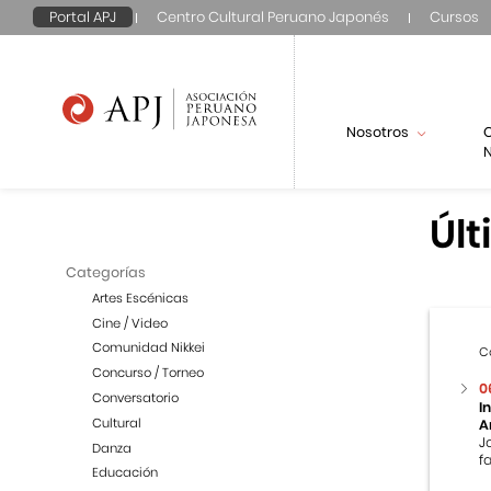
Portal APJ
Centro Cultural Peruano Japonés
Cursos
Nosotros
N
Últ
Categorías
Artes Escénicas
Cine / Video
Comunidad Nikkei
C
Concurso / Torneo
0
Conversatorio
I
Cultural
A
J
Danza
f
Educación