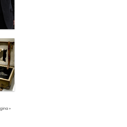
ágina
»