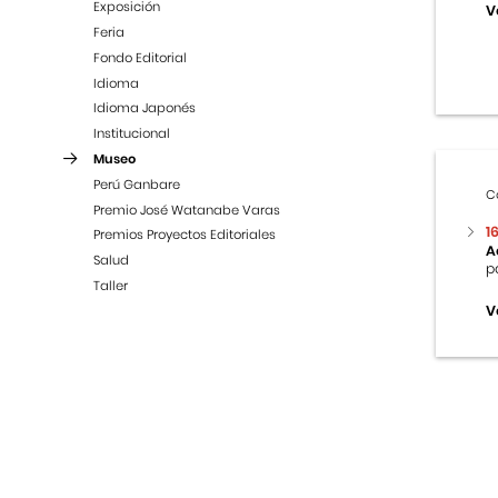
Exposición
V
Feria
Fondo Editorial
Idioma
Idioma Japonés
Institucional
Museo
Perú Ganbare
C
Premio José Watanabe Varas
1
Premios Proyectos Editoriales
A
Salud
p
Taller
V