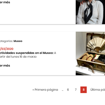
er más
ategorías:
Museo
6/03/2020
ctividades suspendidas en el Museo:
A
artir del lunes 16 de marzo
er más
«
Primera página
...
6
7
8
Última p