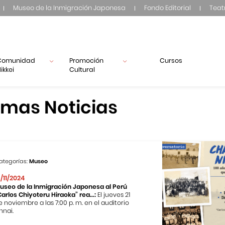
Museo de la Inmigración Japonesa
Fondo Editorial
Teat
Comunidad
Promoción
Cursos
ikkei
Cultural
imas Noticias
ategorías:
Museo
3/11/2024
useo de la Inmigración Japonesa al Perú
Carlos Chiyoteru Hiraoka” rea...:
El jueves 21
e noviembre a las 7:00 p. m. en el auditorio
nnai.