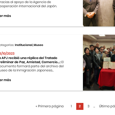
racias al apoyo de la Agencia de
ooperación Internacional del Japón.
er más
ategorías:
Institucional, Museo
3/10/2023
a APJ recibió una réplica del Tratado
reliminar de Paz, Amistad, Comercio...:
El
ocumento formará parte del archivo del
useo de la Inmigración Japonesa...
er más
«
Primera página
1
2
3
...
Última p