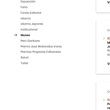
Exposición
V
Feria
Fondo Editorial
Idioma
Idioma Japonés
Institucional
C
Museo
0
Perú Ganbare
M
Premio José Watanabe Varas
J
f
Premios Proyectos Editoriales
s
Salud
Taller
V
C
0
P
r