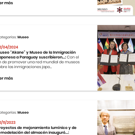
er más
ategorías:
Museo
2/04/2024
useo “Akane” y Museo de la Inmigración
aponesa a Paraguay suscribieron...:
Con el
in de promover una red mundial de museos
obre las inmigraciones japo...
er más
ategorías:
Museo
2/11/2023
royectos de mejoramiento lumínico y de
emodelación del almacén inauguró...: