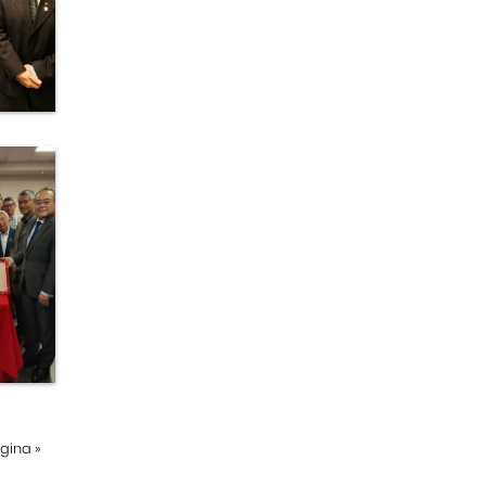
ágina
»