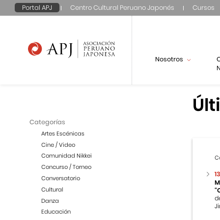
Portal APJ
Centro Cultural Peruano Japonés
Cursos
Nosotros
N
Últ
Categorías
Artes Escénicas
Cine / Video
Comunidad Nikkei
C
Concurso / Torneo
1
Conversatorio
M
Cultural
“
d
Danza
Ji
Educación